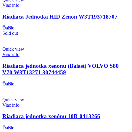
Viac info
Riadiaca Jednotka HID Zenon W3T193718707
Ďalšie
Sold out
Quick view
Viac info
Riadiaca jednotka xenónu (Balast) VOLVO S80
V70 W3T13271 30744459
Ďalšie
Quick view
Viac info
Riadiaca jednotka xenónu 10R-0413266
Ďalšie