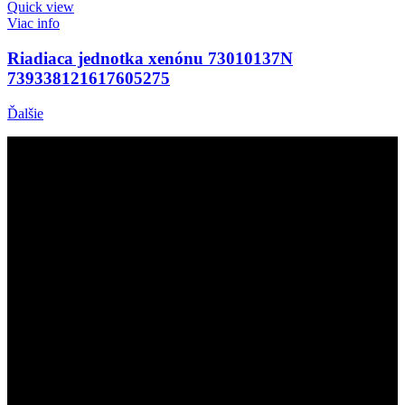
Quick view
Viac info
Riadiaca jednotka xenónu 73010137N
739338121617605275
Ďalšie
Prevádzkovateľ
Stanislav Baranka – AUTOSERVIS
Adresa: D. Kužela 244
038 43 Kláštor pod Znievom
IČO: 37758403
IČ DPH: SK1044667481
mail: info@ledsvietenie.sk
mobil: +421 905 781 090
užitočné odkazy