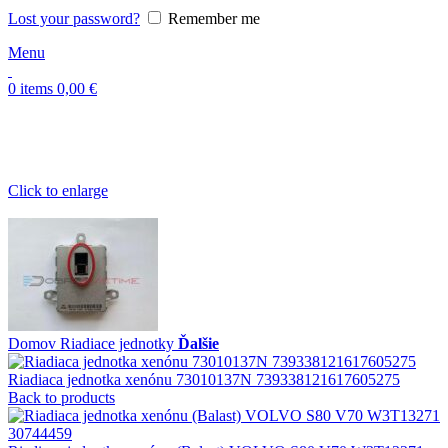
Lost your password?
Remember me
Menu
0
items
0,00
€
Click to enlarge
Domov
Riadiace jednotky
Ďalšie
Riadiaca jednotka xenónu 73010137N 739338121617605275
Back to products