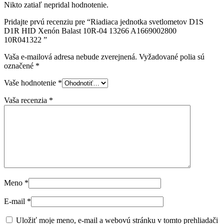
Nikto zatiaľ nepridal hodnotenie.
Pridajte prvú recenziu pre “Riadiaca jednotka svetlometov D1S
D1R HID Xenón Balast 10R-04 13266 A1669002800
10R041322 ”
Vaša e-mailová adresa nebude zverejnená.
Vyžadované polia sú
označené
*
Vaše hodnotenie
*
Vaša recenzia
*
Meno
*
E-mail
*
Uložiť moje meno, e-mail a webovú stránku v tomto prehliadači