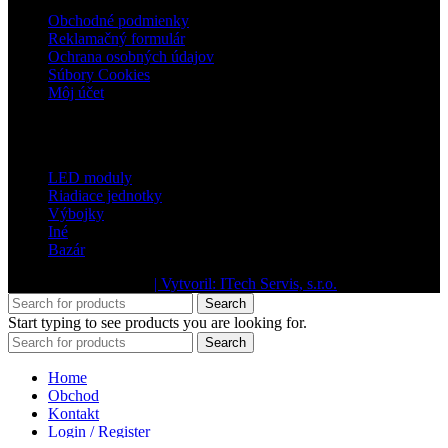
Obchodné podmienky
Reklamačný formulár
Ochrana osobných údajov
Súbory Cookies
Môj účet
Kategórie
LED moduly
Riadiace jednotky
Výbojky
Iné
Bazár
2024 dobresvietime.sk
| Vytvoril: ITech Servis, s.r.o.
.
Search
Start typing to see products you are looking for.
Search
Home
Obchod
Kontakt
Login / Register