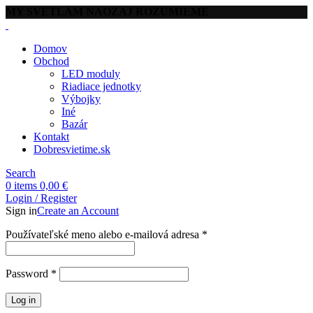
MY SVETLÁM NAOZAJ ROZUMIEME
Domov
Obchod
LED moduly
Riadiace jednotky
Výbojky
Iné
Bazár
Kontakt
Dobresvietime.sk
Search
0
items
0,00
€
Login / Register
Sign in
Create an Account
Povinné
Používateľské meno alebo e-mailová adresa
*
Povinné
Password
*
Log in