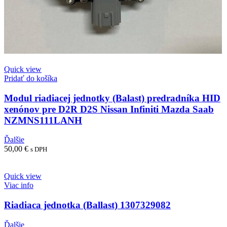
Quick view
Pridať do košíka
Modul riadiacej jednotky (Balast) predradníka HID
xenónov pre D2R D2S Nissan Infiniti Mazda Saab
NZMNS111LANH
Ďalšie
50,00
€
s DPH
Quick view
Viac info
Riadiaca jednotka (Ballast) 1307329082
Ďalšie