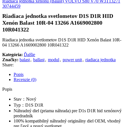
Riadiaca jednotka xenónu (Balast) VOLVO S80 V70 W3T13271
30744459
Riadiaca jednotka svetlometov D1S D1R HID
Xenón Balast 10R-04 13266 A1669002800
10R041322
Riadiaca jednotka svetlometov D1S D1R HID Xenón Balast 10R-
04 13266 A1669002800 10R041322
Kategória:
Ďalšie
Značky:
balast
,
ballast
,
modul
,
power unit
,
riadiaca jednotka
Share:
Popis
Recenzie (0)
Popis
Stav：Nový
Typ：D1S D1R
Náhradný diel (priama náhrada) pre D1s D1R hid xenónový
predradník
100% kompatibilný náhradný originálny diel OEM, vhodný
pre ľavý a pravý svetlomet