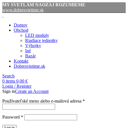
MY SVETLÁM NAOZAJ ROZUMIEME
www.dobresvietime.sk
Domov
Obchod
LED moduly
Riadiace jednotky
Výbojky
Iné
Bazár
Kontakt
Dobresvietime.sk
Search
0
items
0,00
€
Login / Register
Sign in
Create an Account
Povinné
Používateľské meno alebo e-mailová adresa
*
Povinné
Password
*
Log in