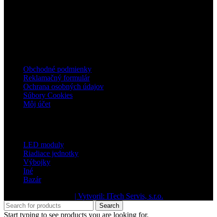
IČ DPH: SK1044667481
mail: info@ledsvietenie.sk
mobil: +421 905 781 090
užitočné odkazy
Obchodné podmienky
Reklamačný formulár
Ochrana osobných údajov
Súbory Cookies
Môj účet
Kategórie
LED moduly
Riadiace jednotky
Výbojky
Iné
Bazár
2024 dobresvietime.sk
| Vytvoril: ITech Servis, s.r.o.
.
Search
Start typing to see products you are looking for.