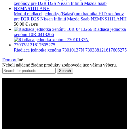
Modul riadiacej jednotky (Balast) predradníka HID xenónov
pre D2R D2S Nissan Infiniti Mazda Saab NZMNS111LANH
50,00
€
s DPH
Riadiaca jednotka
xenónu 10R-0413266
Riadiaca jednotka xenónu 73010137N 739338121617605275
Domov
Iné
Neboli nájdené žiadne produkty zodpovedajúce vášmu výberu.
Search
Prevádzkovateľ
Stanislav Baranka – AUTOSERVIS
Adresa: D. Kužela 244
038 43 Kláštor pod Znievom
IČO: 37758403