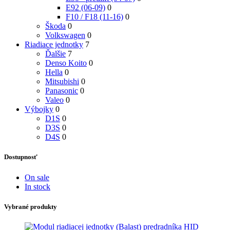
E92 (06-09)
0
F10 / F18 (11-16)
0
Škoda
0
Volkswagen
0
Riadiace jednotky
7
Ďalšie
7
Denso Koito
0
Hella
0
Mitsubishi
0
Panasonic
0
Valeo
0
Výbojky
0
D1S
0
D3S
0
D4S
0
Dostupnosť
On sale
In stock
Vybrané produkty