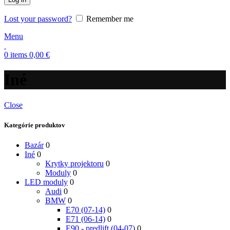
Lost your password?
Remember me
Menu
0
items
0,00
€
Iné
Close
Kategórie produktov
Bazár
0
Iné
0
Krytky projektoru
0
Moduly
0
LED moduly
0
Audi
0
BMW
0
E70 (07-14)
0
E71 (06-14)
0
E90 - predlift (04-07)
0