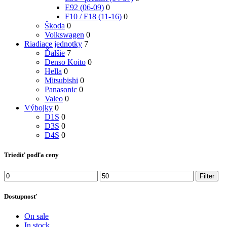
E92 (06-09)
0
F10 / F18 (11-16)
0
Škoda
0
Volkswagen
0
Riadiace jednotky
7
Ďalšie
7
Denso Koito
0
Hella
0
Mitsubishi
0
Panasonic
0
Valeo
0
Výbojky
0
D1S
0
D3S
0
D4S
0
Triediť podľa ceny
Minimálna
Maximálna
Filter
cena
cena
Dostupnosť
On sale
In stock