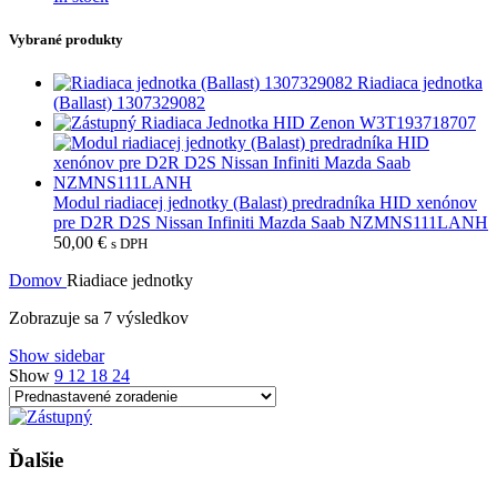
Vybrané produkty
Riadiaca jednotka
(Ballast) 1307329082
Riadiaca Jednotka HID Zenon W3T193718707
Modul riadiacej jednotky (Balast) predradníka HID xenónov
pre D2R D2S Nissan Infiniti Mazda Saab NZMNS111LANH
50,00
€
s DPH
Domov
Riadiace jednotky
Zobrazuje sa 7 výsledkov
Show sidebar
Show
9
12
18
24
Ďalšie