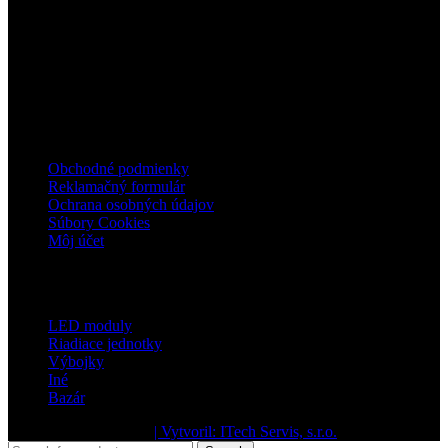
IČO: 37758403
IČ DPH: SK1044667481
mail: info@ledsvietenie.sk
mobil: +421 905 781 090
užitočné odkazy
Obchodné podmienky
Reklamačný formulár
Ochrana osobných údajov
Súbory Cookies
Môj účet
Kategórie
LED moduly
Riadiace jednotky
Výbojky
Iné
Bazár
2024 dobresvietime.sk
| Vytvoril: ITech Servis, s.r.o.
.