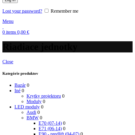
Lost your password?
Remember me
Menu
0
items
0,00
€
Riadiace jednotky
Close
Kategórie produktov
Bazár
0
Iné
0
Krytky projektoru
0
Moduly
0
LED moduly
0
Audi
0
BMW
0
E70 (07-14)
0
E71 (06-14)
0
E90 - predlift (04-07)
0