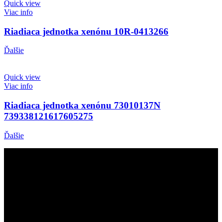
Quick view
Viac info
Riadiaca jednotka xenónu 10R-0413266
Ďalšie
Quick view
Viac info
Riadiaca jednotka xenónu 73010137N
739338121617605275
Ďalšie
Prevádzkovateľ
Stanislav Baranka – AUTOSERVIS
Adresa: D. Kužela 244
038 43 Kláštor pod Znievom