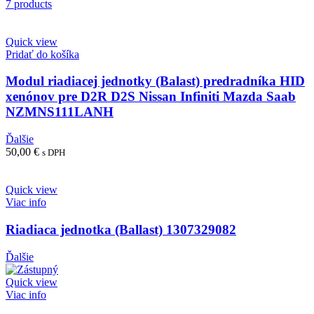
7 products
Quick view
Pridať do košíka
Modul riadiacej jednotky (Balast) predradníka HID
xenónov pre D2R D2S Nissan Infiniti Mazda Saab
NZMNS111LANH
Ďalšie
50,00
€
s DPH
Quick view
Viac info
Riadiaca jednotka (Ballast) 1307329082
Ďalšie
Quick view
Viac info