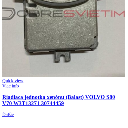
Quick view
Viac info
Riadiaca jednotka xenónu (Balast) VOLVO S80
V70 W3T13271 30744459
Ďalšie