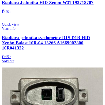
Riadiaca Jednotka HID Zenon W3T193718707
Ďalšie
Quick view
Viac info
Riadiaca jednotka svetlometov D1S D1R HID
Xenón Balast 10R-04 13266 A1669002800
10R041322
Ďalšie
Sold out