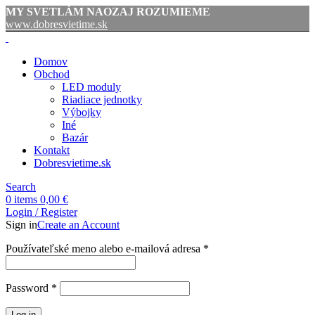
MY SVETLÁM NAOZAJ ROZUMIEME
www.dobresvietime.sk
Domov
Obchod
LED moduly
Riadiace jednotky
Výbojky
Iné
Bazár
Kontakt
Dobresvietime.sk
Search
0
items
0,00
€
Login / Register
Sign in
Create an Account
Povinné
Používateľské meno alebo e-mailová adresa
*
Povinné
Password
*
Log in