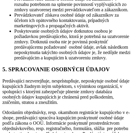
rozsahu potrebnom na splnenie povinností vyplývajúcich zo
zmluvy uzatvorenej medzi prevádzkovateľom a zákazníkom.
Prevádzkovateľ získava osobné údaje od zákazníkov za
účelom ich opätovného kontaktovania, prípadných
marketingových a propagačných aktivít.
Poskytovanie osobných údajov dotknutou osobou je
požiadavkou predávajúceho, ktorá je potrebná na uzatvorenie
zmluvy. Dotknutá osoba nie je povinná poskytnúť
predávajúcemu požadované osobné údaje, avšak následkom
neposkytnutia takýchto osobných údajov je, že nedôjde medzi
predávajúcim a kupujúcim k uzatvoreniu zmluvy.
5. SPRACOVANIE OSOBNÝCH ÚDAJOV
Predávajúci nezverejňuje, nesprístupňuje, neposkytuje osobné údaje
kupujúcich žiadnym iným subjektom, s výnimkou organizácií, v
spolupráci s ktorými zabezpečuje plnenie zmluvy databáza
osobných údajov kupujúcich je chránená pred poškodením,
zničením, stratou a zneužitím.
Odoslaním objednávky, resp. okamihom registrácie kupujúceho v e-
shope, predávajúci spracúva kupujúcim poskytnuté osobné údaje
podľa zákona o OOÚ. Informácie poskytnuté prostredníctvom
objednávkového, resp. registračného, formulára, slúžia pre potrebu