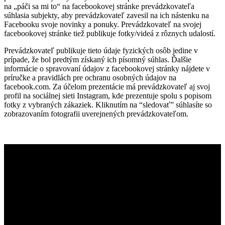
na „páči sa mi to“ na facebookovej stránke prevádzkovateľa
súhlasia subjekty, aby prevádzkovateľ zavesil na ich nástenku na
Facebooku svoje novinky a ponuky. Prevádzkovateľ na svojej
facebookovej stránke tiež publikuje fotky/videá z rôznych udalostí.
Prevádzkovateľ publikuje tieto údaje fyzických osôb jedine v
prípade, že bol predtým získaný ich písomný súhlas. Ďalšie
informácie o spravovaní údajov z facebookovej stránky nájdete v
príručke a pravidlách pre ochranu osobných údajov na
facebook.com. Za účelom prezentácie má prevádzkovateľ aj svoj
profil na sociálnej sieti Instagram, kde prezentuje spolu s popisom
fotky z vybraných zákaziek. Kliknutím na “sledovať” súhlasíte so
zobrazovaním fotografii uverejnených prevádzkovateľom.
Prevádzkovateľ
Stanislav Baranka – AUTOSERVIS
Adresa: D. Kužela 244
038 43 Kláštor pod Znievom