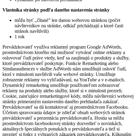
Vlastníka stránky podľa daného nastavenia stránky
môžu byť ,,čítané” len danou webovou stránkou (počet
návštevníkov na stránke, odkiaľ prichádzajú a ktoré časti
stránok navštívili)
1 rok
Prevádzkovateľ využíva reklamný program Google AdWords,
prostredníctvom ktorého má možnosť vytvárať online reklamy a
oslovovať ľudí práve vtedy, keď sa zaujímajú o produkty a služby,
ktoré prevádzkovateľ poskytuje. Funkcie Remarketing alebo
Similaraudiences v službe AdWords nám umožňujú osloviť ľudí,
ktorí v minulosti navštívili vaše webové stránky. Umožňuje
zobrazenie reklamy vo vyhľadávaní, na YouTube a v e-mailoch.
Dynamický remarketing umožňuje používateľom zobrazovať
reklamy na produkty alebo služby, ktoré si v minulosti prezreli.
Cookie, zaisťujúce remarketingové kódy, môžu návštevníci webovej
stránky primeraným nastavením daného prehliadača zakázať.
Prevádzkovateľ sa dá kontaktovať aj prostredníctvom Facebooku.
Účelom spravovania údajov je zdieľať obsah webových stránok
prevádzkovateľ a prezentácia prevádzkovateľa. Hostia sa môžu
prostredníctvom facebookovej stránky dozvedieť o novinkách,
aktuálnych špeciálnych ponukách u prevádzkovateľa a tiež si
prezrieť si fotky z vybraných zákaziek prevádzkovateľa. Kliknutím