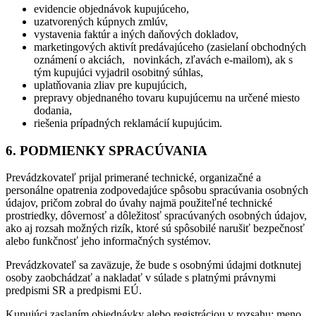
evidencie objednávok kupujúceho,
uzatvorených kúpnych zmlúv,
vystavenia faktúr a iných daňových dokladov,
marketingových aktivít predávajúceho (zasielaní obchodných
oznámení o akciách, novinkách, zľavách e-mailom), ak s
tým kupujúci vyjadril osobitný súhlas,
uplatňovania zliav pre kupujúcich,
prepravy objednaného tovaru kupujúcemu na určené miesto
dodania,
riešenia prípadných reklamácií kupujúcim.
6. PODMIENKY SPRACÚVANIA
Prevádzkovateľ prijal primerané technické, organizačné a
personálne opatrenia zodpovedajúce spôsobu spracúvania osobných
údajov, pričom zobral do úvahy najmä použiteľné technické
prostriedky, dôvernosť a dôležitosť spracúvaných osobných údajov,
ako aj rozsah možných rizík, ktoré sú spôsobilé narušiť bezpečnosť
alebo funkčnosť jeho informačných systémov.
Prevádzkovateľ sa zaväzuje, že bude s osobnými údajmi dotknutej
osoby zaobchádzať a nakladať v súlade s platnými právnymi
predpismi SR a predpismi EÚ.
Kupujúci zaslaním objednávky alebo registráciou v rozsahu: meno,