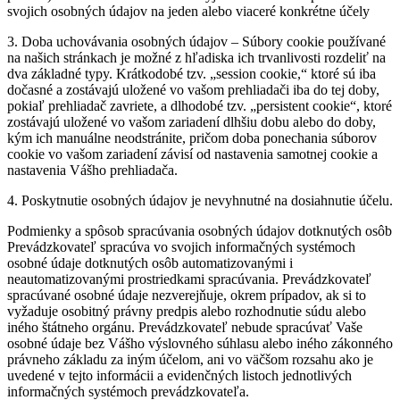
svojich osobných údajov na jeden alebo viaceré konkrétne účely
3. Doba uchovávania osobných údajov – Súbory cookie používané
na našich stránkach je možné z hľadiska ich trvanlivosti rozdeliť na
dva základné typy. Krátkodobé tzv. „session cookie,“ ktoré sú iba
dočasné a zostávajú uložené vo vašom prehliadači iba do tej doby,
pokiaľ prehliadač zavriete, a dlhodobé tzv. „persistent cookie“, ktoré
zostávajú uložené vo vašom zariadení dlhšiu dobu alebo do doby,
kým ich manuálne neodstránite, pričom doba ponechania súborov
cookie vo vašom zariadení závisí od nastavenia samotnej cookie a
nastavenia Vášho prehliadača.
4. Poskytnutie osobných údajov je nevyhnutné na dosiahnutie účelu.
Podmienky a spôsob spracúvania osobných údajov dotknutých osôb
Prevádzkovateľ spracúva vo svojich informačných systémoch
osobné údaje dotknutých osôb automatizovanými i
neautomatizovanými prostriedkami spracúvania. Prevádzkovateľ
spracúvané osobné údaje nezverejňuje, okrem prípadov, ak si to
vyžaduje osobitný právny predpis alebo rozhodnutie súdu alebo
iného štátneho orgánu. Prevádzkovateľ nebude spracúvať Vaše
osobné údaje bez Vášho výslovného súhlasu alebo iného zákonného
právneho základu za iným účelom, ani vo väčšom rozsahu ako je
uvedené v tejto informácii a evidenčných listoch jednotlivých
informačných systémoch prevádzkovateľa.