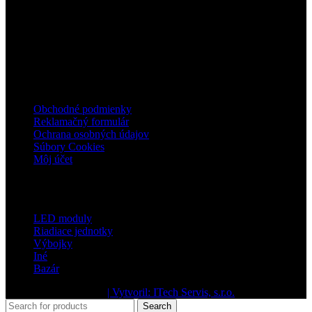
IČO: 37758403
IČ DPH: SK1044667481
mail: info@ledsvietenie.sk
mobil: +421 905 781 090
užitočné odkazy
Obchodné podmienky
Reklamačný formulár
Ochrana osobných údajov
Súbory Cookies
Môj účet
Kategórie
LED moduly
Riadiace jednotky
Výbojky
Iné
Bazár
2024 dobresvietime.sk
| Vytvoril: ITech Servis, s.r.o.
.
Search