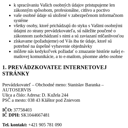
k spracúvaniu Vašich osobných údajov pristupujeme len
zákonným spôsobom, profesionálne, citlivo a poctivo
vaše osobné údaje sú uložené v zabezpečenom informačnom
systéme
všetky osoby, ktoré prichádzajú do styku s Vašimi osobnými
údajmi zo strany prevádzkovateľa, sú náležite poučené o
zákonnom zaobchádzaní s nimi a sú zaviazaní mlčanlivosťou
získavame (požadujeme) od Vás iba tie údaje, ktoré sú
potrebné na úspešné vybavenie objednávky
môžete nás kedykoľvek požiadať o zmazanie histórie našej e-
mailovej komunikácie, a to e-mailom, písomne alebo osobne
1. PREVÁDZKOVATEĽ INTERNETOVEJ
STRÁNKY
Prevádzkovateľ – Obchodné meno: Stanislav Baranka –
AUTOSERVIS
Ulica a číslo: Adresa: D. Kužela 244
PSČ a mesto: 038 43 Kláštor pod Znievom
IČO:
37758403
IČ DPH:
SK1044667481
Tel. kontakt:
+421 905 781 090