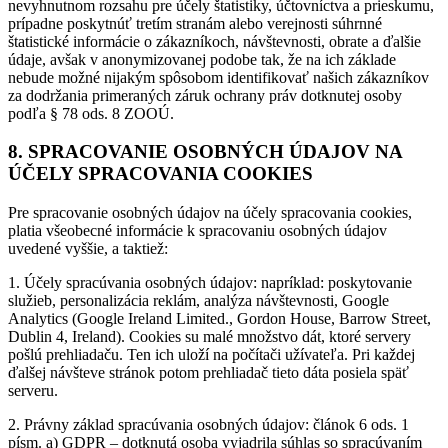
nevyhnutnom rozsahu pre účely štatistiky, účtovníctva a prieskumu,
prípadne poskytnúť tretím stranám alebo verejnosti súhrnné
štatistické informácie o zákazníkoch, návštevnosti, obrate a ďalšie
údaje, avšak v anonymizovanej podobe tak, že na ich základe
nebude možné nijakým spôsobom identifikovať našich zákazníkov
za dodržania primeraných záruk ochrany práv dotknutej osoby
podľa § 78 ods. 8 ZOOÚ.
8. SPRACOVANIE OSOBNÝCH ÚDAJOV NA
ÚČELY SPRACOVANIA COOKIES
Pre spracovanie osobných údajov na účely spracovania cookies,
platia všeobecné informácie k spracovaniu osobných údajov
uvedené vyššie, a taktiež:
1. Účely spracúvania osobných údajov: napríklad: poskytovanie
služieb, personalizácia reklám, analýza návštevnosti, Google
Analytics (Google Ireland Limited., Gordon House, Barrow Street,
Dublin 4, Ireland). Cookies su malé množstvo dát, ktoré servery
pošlú prehliadaču. Ten ich uloží na počítači užívateľa. Pri každej
ďalšej návšteve stránok potom prehliadač tieto dáta posiela späť
serveru.
2. Právny základ spracúvania osobných údajov: článok 6 ods. 1
písm. a) GDPR – dotknutá osoba vyjadrila súhlas so spracúvaním