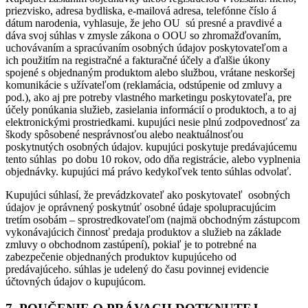
priezvisko, adresa bydliska, e-mailová adresa, telefónne číslo á
dátum narodenia, vyhlasuje, že jeho OU sú presné a pravdivé a
dáva svoj súhlas v zmysle zákona o OOU so zhromažďovaním,
uchovávaním a spracúvaním osobných údajov poskytovateľom a
ich použitím na registračné a fakturačné účely a ďalšie úkony
spojené s objednaným produktom alebo službou, vrátane neskoršej
komunikácie s užívateľom (reklamácia, odstúpenie od zmluvy a
pod.), ako aj pre potreby vlastného marketingu poskytovateľa, pre
účely ponúkania služieb, zasielania informácií o produktoch, a to aj
elektronickými prostriedkami. kupujúci nesie plnú zodpovednosť za
škody spôsobené nesprávnosťou alebo neaktuálnosťou
poskytnutých osobných údajov. kupujúci poskytuje predávajúcemu
tento súhlas po dobu 10 rokov, odo dňa registrácie, alebo vyplnenia
objednávky. kupujúci má právo kedykoľvek tento súhlas odvolať.
Kupujúci súhlasí, že prevádzkovateľ ako poskytovateľ osobných
údajov je oprávnený poskytnúť osobné údaje spolupracujúcim
tretím osobám – sprostredkovateľom (najmä obchodným zástupcom
vykonávajúcich činnosť predaja produktov a služieb na základe
zmluvy o obchodnom zastúpení), pokiaľ je to potrebné na
zabezpečenie objednaných produktov kupujúceho od
predávajúceho. súhlas je udelený do času povinnej evidencie
účtovných údajov o kupujúcom.