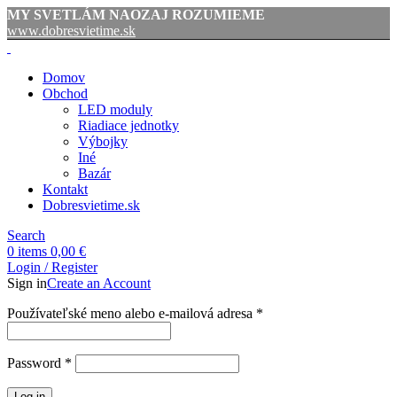
MY SVETLÁM NAOZAJ ROZUMIEME
www.dobresvietime.sk
Domov
Obchod
LED moduly
Riadiace jednotky
Výbojky
Iné
Bazár
Kontakt
Dobresvietime.sk
Search
0
items
0,00
€
Login / Register
Sign in
Create an Account
Povinné
Používateľské meno alebo e-mailová adresa
*
Povinné
Password
*
Log in