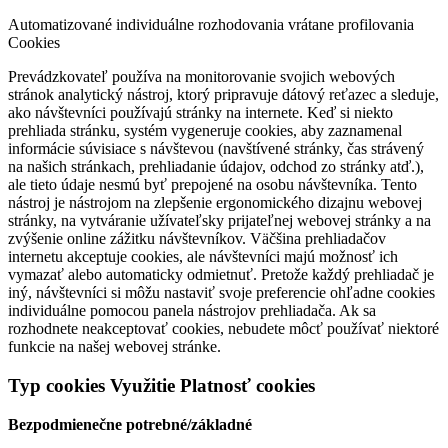
Automatizované individuálne rozhodovania vrátane profilovania
Cookies
Prevádzkovateľ používa na monitorovanie svojich webových
stránok analytický nástroj, ktorý pripravuje dátový reťazec a sleduje,
ako návštevníci používajú stránky na internete. Keď si niekto
prehliada stránku, systém vygeneruje cookies, aby zaznamenal
informácie súvisiace s návštevou (navštívené stránky, čas strávený
na našich stránkach, prehliadanie údajov, odchod zo stránky atď.),
ale tieto údaje nesmú byť prepojené na osobu návštevníka. Tento
nástroj je nástrojom na zlepšenie ergonomického dizajnu webovej
stránky, na vytváranie užívateľsky prijateľnej webovej stránky a na
zvýšenie online zážitku návštevníkov. Väčšina prehliadačov
internetu akceptuje cookies, ale návštevníci majú možnosť ich
vymazať alebo automaticky odmietnuť. Pretože každý prehliadač je
iný, návštevníci si môžu nastaviť svoje preferencie ohľadne cookies
individuálne pomocou panela nástrojov prehliadača. Ak sa
rozhodnete neakceptovať cookies, nebudete môcť používať niektoré
funkcie na našej webovej stránke.
Typ cookies Využitie Platnosť cookies
Bezpodmienečne potrebné/základné