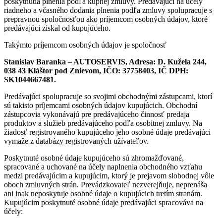
poskytnutia plnenia podľa kúpnej zmluvy. Predávajúci na účely
riadneho a včasného dodania plnenia podľa zmluvy spolupracuje s
prepravnou spoločnosťou ako príjemcom osobných údajov, ktoré
predávajúci získal od kupujúceho.
Takýmto príjemcom osobných údajov je spoločnosť
Stanislav Baranka – AUTOSERVIS, Adresa: D. Kužela 244,
038 43 Kláštor pod Znievom, IČO: 37758403, IČ DPH:
SK1044667481.
Predávajúci spolupracuje so svojimi obchodnými zástupcami, ktorí
sú takisto príjemcami osobných údajov kupujúcich. Obchodní
zástupcovia vykonávajú pre predávajúceho činnosť predaja
produktov a služieb predávajúceho podľa osobitnej zmluvy. Na
žiadosť registrovaného kupujúceho jeho osobné údaje predávajúci
vymaže z databázy registrovaných užívateľov.
Poskytnuté osobné údaje kupujúceho sú zhromažďované,
spracované a uchované na účely naplnenia obchodného vzťahu
medzi predávajúcim a kupujúcim, ktorý je prejavom slobodnej vôle
oboch zmluvných strán. Prevádzkovateľ nezverejňuje, neprenáša
ani inak neposkytuje osobné údaje o kupujúcich tretím stranám.
Kupujúcim poskytnuté osobné údaje predávajúci spracováva na
účely: