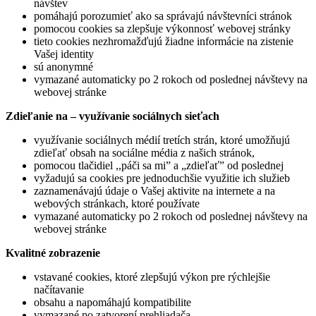
návštev
pomáhajú porozumieť ako sa správajú návštevníci stránok
pomocou cookies sa zlepšuje výkonnosť webovej stránky
tieto cookies nezhromažďujú žiadne informácie na zistenie
Vašej identity
sú anonymné
vymazané automaticky po 2 rokoch od poslednej návštevy na
webovej stránke
Zdieľanie na – využívanie sociálnych sieťach
využívanie sociálnych médií tretích strán, ktoré umožňujú
zdieľať obsah na sociálne média z našich stránok,
pomocou tlačidiel ,,páči sa mi” a „zdieľať” od poslednej
vyžadujú sa cookies pre jednoduchšie využitie ich služieb
zaznamenávajú údaje o Vašej aktivite na internete a na
webových stránkach, ktoré používate
vymazané automaticky po 2 rokoch od poslednej návštevy na
webovej stránke
Kvalitné zobrazenie
vstavané cookies, ktoré zlepšujú výkon pre rýchlejšie
načítavanie
obsahu a napomáhajú kompatibilite
vymazané po zatvorení prehliadača