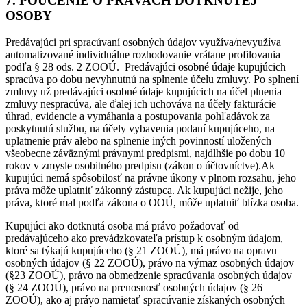
7. POUČENIE O PRÁVACH DOTKNUTEJ
OSOBY
Predávajúci pri spracúvaní osobných údajov využíva/nevyužíva
automatizované individuálne rozhodovanie vrátane profilovania
podľa § 28 ods. 2 ZOOÚ. Predávajúci osobné údaje kupujúcich
spracúva po dobu nevyhnutnú na splnenie účelu zmluvy. Po splnení
zmluvy už predávajúci osobné údaje kupujúcich na účel plnenia
zmluvy nespracúva, ale ďalej ich uchováva na účely fakturácie
úhrad, evidencie a vymáhania a postupovania pohľadávok za
poskytnutú službu, na účely vybavenia podaní kupujúceho, na
uplatnenie práv alebo na splnenie iných povinností uložených
všeobecne záväznými právnymi predpismi, najdlhšie po dobu 10
rokov v zmysle osobitného predpisu (zákon o účtovníctve).Ak
kupujúci nemá spôsobilosť na právne úkony v plnom rozsahu, jeho
práva môže uplatniť zákonný zástupca. Ak kupujúci nežije, jeho
práva, ktoré mal podľa zákona o OOÚ, môže uplatniť blízka osoba.
Kupujúci ako dotknutá osoba má právo požadovať od
predávajúceho ako prevádzkovateľa prístup k osobným údajom,
ktoré sa týkajú kupujúceho (§ 21 ZOOÚ), má právo na opravu
osobných údajov (§ 22 ZOOÚ), právo na výmaz osobných údajov
(§23 ZOOÚ), právo na obmedzenie spracúvania osobných údajov
(§ 24 ZOOÚ), právo na prenosnosť osobných údajov (§ 26
ZOOÚ), ako aj právo namietať spracúvanie získaných osobných