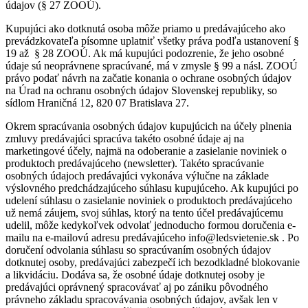
údajov (§ 27 ZOOÚ).
Kupujúci ako dotknutá osoba môže priamo u predávajúceho ako
prevádzkovateľa písomne uplatniť všetky práva podľa ustanovení §
19 až § 28 ZOOÚ. Ak má kupujúci podozrenie, že jeho osobné
údaje sú neoprávnene spracúvané, má v zmysle § 99 a násl. ZOOÚ
právo podať návrh na začatie konania o ochrane osobných údajov
na Úrad na ochranu osobných údajov Slovenskej republiky, so
sídlom Hraničná 12, 820 07 Bratislava 27.
Okrem spracúvania osobných údajov kupujúcich na účely plnenia
zmluvy predávajúci spracúva takéto osobné údaje aj na
marketingové účely, najmä na odoberanie a zasielanie noviniek o
produktoch predávajúceho (newsletter). Takéto spracúvanie
osobných údajoch predávajúci vykonáva výlučne na základe
výslovného predchádzajúceho súhlasu kupujúceho. Ak kupujúci po
udelení súhlasu o zasielanie noviniek o produktoch predávajúceho
už nemá záujem, svoj súhlas, ktorý na tento účel predávajúcemu
udelil, môže kedykoľvek odvolať jednoducho formou doručenia e-
mailu na e-mailovú adresu predávajúceho info@ledsvietenie.sk . Po
doručení odvolania súhlasu so spracúvaním osobných údajov
dotknutej osoby, predávajúci zabezpečí ich bezodkladné blokovanie
a likvidáciu. Dodáva sa, že osobné údaje dotknutej osoby je
predávajúci oprávnený spracovávať aj po zániku pôvodného
právneho základu spracovávania osobných údajov, avšak len v