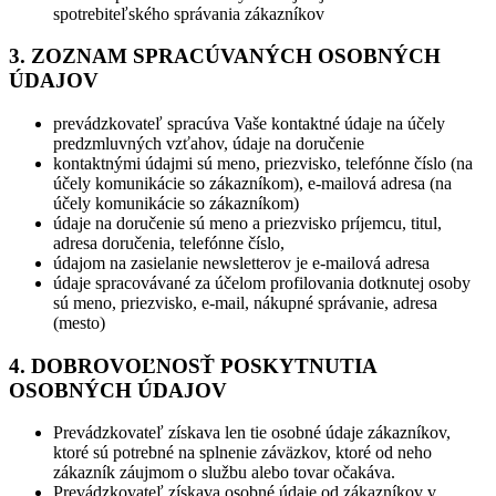
spotrebiteľského správania zákazníkov
3. ZOZNAM SPRACÚVANÝCH OSOBNÝCH
ÚDAJOV
prevádzkovateľ spracúva Vaše kontaktné údaje na účely
predzmluvných vzťahov, údaje na doručenie
kontaktnými údajmi sú meno, priezvisko, telefónne číslo (na
účely komunikácie so zákazníkom), e-mailová adresa (na
účely komunikácie so zákazníkom)
údaje na doručenie sú meno a priezvisko príjemcu, titul,
adresa doručenia, telefónne číslo,
údajom na zasielanie newsletterov je e-mailová adresa
údaje spracovávané za účelom profilovania dotknutej osoby
sú meno, priezvisko, e-mail, nákupné správanie, adresa
(mesto)
4. DOBROVOĽNOSŤ POSKYTNUTIA
OSOBNÝCH ÚDAJOV
Prevádzkovateľ získava len tie osobné údaje zákazníkov,
ktoré sú potrebné na splnenie záväzkov, ktoré od neho
zákazník záujmom o službu alebo tovar očakáva.
Prevádzkovateľ získava osobné údaje od zákazníkov v